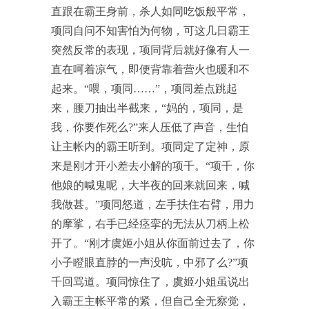
直跟在霸王身前，杀人如同吃饭般平常，
项同自问不知害怕为何物，可这几日霸王
突然反常的表现，项同背后就好像有人一
直在呵着凉气，即便背靠着营火也暖和不
起来。“喂，项同……”，项同差点跳起
来，腰刀抽出半截来，“妈的，项同，是
我，你要作死么?”来人压低了声音，生怕
让主帐内的霸王听到。项同定了定神，原
来是刚才开小差去小解的项千。“项千，你
他娘的喊鬼呢，大半夜的回来就回来，喊
我做甚。”项同怒道，左手扶住右臂，用力
的摩挲，右手已经痉挛的无法从刀柄上松
开了。“刚才虞姬小姐从你面前过去了，你
小子瞪眼直脖的一声没吭，中邪了么?”项
千回骂道。项同惊住了，虞姬小姐虽说出
入霸王主帐平常的紧，但自己全无察觉，