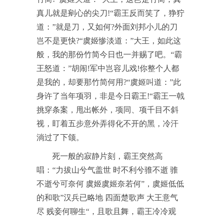
真儿就是剜心的尖刀!“霸王反而笑了，狰狞
道：”就是刀，又如何?外面刘邦小儿的刀
岂不是更快?“虞姬惨淡道：”大王，如此这
般，我的那份竹简今日也一并赐了吧。“霸
王怒道：”胡闹!军中岂容儿戏!你整个人都
是我的，却要那竹简何用?“虞姬叫道：”此
身许了当年项羽，非是今日霸王!“霸王一戟
挑穿条案，甩出帐外，项同、项千目不斜
视，盯着五步意外弄得化不开的黑，冷汗
淌过了下颌。
死一般的寂静片刻，霸王突然高
唱：“力拔山兮气盖世 时不利兮骓不逝 骓
不逝兮可奈何 虞姬虞姬奈若何”，虞姬低低
的和歌”汉兵已略地 四面楚歌声 大王意气
尽 贱妾何聊生“，且歌且舞，霸王冷冷观