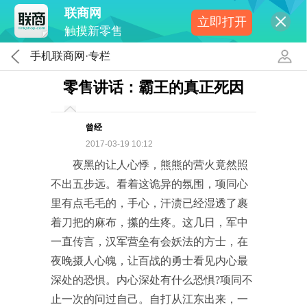
联商网
立即打开
触摸新零售
手机联商网·专栏
零售讲话：霸王的真正死因
曾经
2017-03-19 10:12
夜黑的让人心悸，熊熊的营火竟然照
不出五步远。看着这诡异的氛围，项同心
里有点毛毛的，手心，汗渍已经湿透了裹
着刀把的麻布，攥的生疼。这几日，军中
一直传言，汉军营垒有会妖法的方士，在
夜晚摄人心魄，让百战的勇士看见内心最
深处的恐惧。内心深处有什么恐惧?项同不
止一次的问过自己。自打从江东出来，一