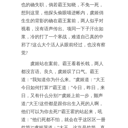
也的确失职，倘若霸王知晓，不免一死，
想到这里，他探头偷眼喵进帐内，虞姬俏
生生的背影的确在霸王案前，两人似乎对
视着，没有语声传出。项同一下子汗出如
浆，冷的打了一个寒战，难道自己真的中
邪了?这么大个活人从眼前经过，也没有察
觉?
虞姬站在案前。霸王看着长戟，两人
都没言语。良久，虞姬叹了口气。霸王
道：“我知道你为什么来。”虞姬道：“大王
今日如何打算?”霸王道：”今日，昨日，来
日，又有什么分别?“虞姬上前一步，颤声
道;”大王!这些都是跟你出生入死的人啊，
他们可以为你去死!“霸王霍的站起来，吼
道：”他们死都不怕，就会在乎这区区一册
竹简?“虞姬哭道：”大王，这岂是竹简，真