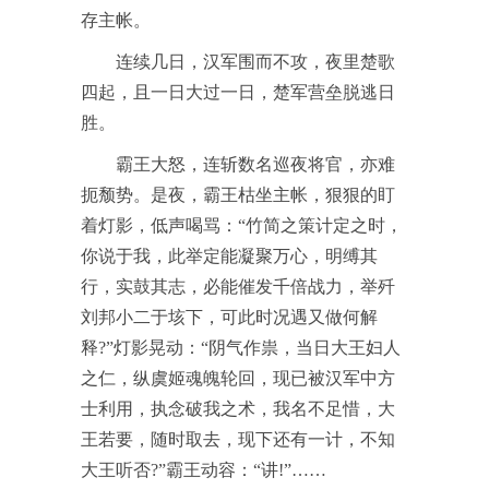
存主帐。
连续几日，汉军围而不攻，夜里楚歌
四起，且一日大过一日，楚军营垒脱逃日
胜。
霸王大怒，连斩数名巡夜将官，亦难
扼颓势。是夜，霸王枯坐主帐，狠狠的盯
着灯影，低声喝骂：“竹简之策计定之时，
你说于我，此举定能凝聚万心，明缚其
行，实鼓其志，必能催发千倍战力，举歼
刘邦小二于垓下，可此时况遇又做何解
释?”灯影晃动：“阴气作祟，当日大王妇人
之仁，纵虞姬魂魄轮回，现已被汉军中方
士利用，执念破我之术，我名不足惜，大
王若要，随时取去，现下还有一计，不知
大王听否?”霸王动容：“讲!”……