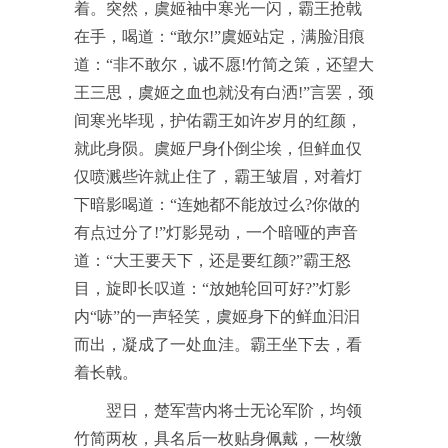
着。突然，虞姬袖中寒光一闪，霸王抢戟
在手，喝道：“敢尔!”虞姬站定，满脸泪痕
道：“非不敢尔，诚不愿!竹简之策，还望大
王三思，虞姬之血也就没有白洒!”言罢，颈
间寒光毕现，护佑霸王如许岁月的红颜，
就此身陨。虞姬尸身仆倒尘埃，但鲜血仅
仅喷溅些许就止住了，霸王皱眉，对着灯
下暗影喝道：“连她都不能放过么?你做的
有点过分了!”灯影晃动，一个暗哑的声音
道：“大王要天下，还是要红颜?”霸王怒
目，旋即长叹道：“放她轮回可好?”灯影
内“哧”的一声轻笑，虞姬身下的鲜血汩汩
而出，凝成了一处血洼。霸王坐下去，看
着长戟。
翌日，楚军营内将士无论军阶，均领
竹简两枚，具名后一枚贴身佩戴，一枚缴