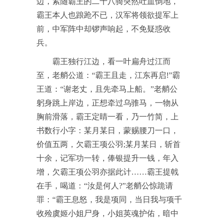
边，紧随霸王的二十八骑突然吐血倒地，
霸王本人也踉跄不已，汉军将领欲提军上
前，中军阵中却锣声响起，不免疑惑收
兵。
霸王独行江边，看一叶扁舟过江而
至，老艄公道：“霸王且走，江东再启!”霸
王道：“谢老丈，且先牵马上船。”老艄公
躬身跳上岸边，正想牵过乌骓马，一物从
胸前滑落，霸王定睛一看，乃一竹简，上
书数行小字：某月某日，蒙赐腰刀一口，
价值五两，欠霸王项公羽;某月某日，斩首
十余，记军功一转，俸银提升一钱，年入
增，欠霸王项公羽亦据此计……霸王提戟
在手，喝道：“汝是何人?”老艄公惊跪请
罪：“霸王息怒，我是项同，当日我与项千
收殓虞姬小姐尸身，小姐英魂护佑，暗中