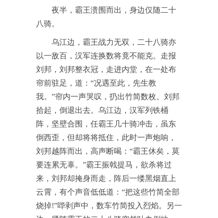
夜半，霸王溃围而出，身边仅随二十
八骑。
乌江边，霸王战力无双，二十八骑亦
以一敌百，汉军连换数将竟不能克。走报
刘邦，刘邦整衣冠，走进内堂，在一处布
帘前驻足，道：“况遇至此，先生教
我。”帘内一声哭叹，扔出竹简数枚。刘邦
拾起，倒退出去。乌江边，汉军列铁桶
阵，坚壁合围，任霸王几十骑冲击，虽东
倒西歪，但却将将抵住，此时一声炮响，
刘邦越阵而出，高声断喝：“霸王休矣，莫
要连累无辜。”霸王振戟提马，欲杀将过
来，刘邦却掩身而走，阵后一缕黑烟直上
云霄，有个声音低低道：“把这些竹简全部
烧掉!”哔剥声中，数车竹简投入烈焰。另一