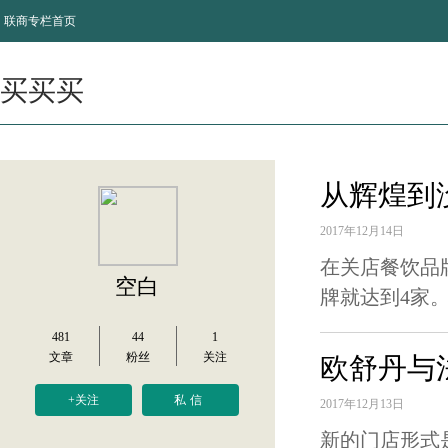
联商专栏首页
买买买
从辉煌到没
2017年12月14日
在关店餐饮品
空白
牌就达到4家
481
44
1
文章
粉丝
关注
欧舒丹与
+关注
私信
2017年12月13日
新的门店形式