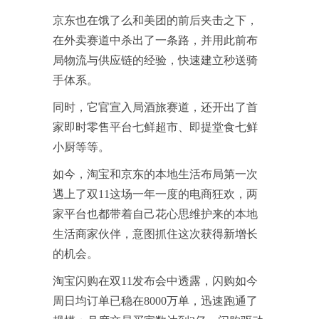
京东也在饿了么和美团的前后夹击之下，
在外卖赛道中杀出了一条路，并用此前布
局物流与供应链的经验，快速建立秒送骑
手体系。
同时，它官宣入局酒旅赛道，还开出了首
家即时零售平台七鲜超市、即提堂食七鲜
小厨等等。
如今，淘宝和京东的本地生活布局第一次
遇上了双11这场一年一度的电商狂欢，两
家平台也都带着自己花心思维护来的本地
生活商家伙伴，意图抓住这次获得新增长
的机会。
淘宝闪购在双11发布会中透露，闪购如今
周日均订单已稳在8000万单，迅速跑通了