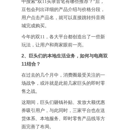
中搜索“双11买录音笔有哪些推荐？”后，
豆包会列出详细的产品介绍与价格分段，
用户点击产品名，就可以直接跳转抖音商
城完成购买。
今年的双11，各大平台都创造出了一些新
玩法，让用户和商家眼前一亮。
2、巨头们的本地生活业务，如何与电商双
11结合？
在过去的几个月中，消费圈最受关注的一
场战争，或许就是此前几家巨头的即时零
售之战。
这期间，巨头们砸钱补贴、发放大额优惠
券吸引用户，与此同时，三家平台也在送
货体系、本地服务、即时零售产品线等方
面完善了布局。