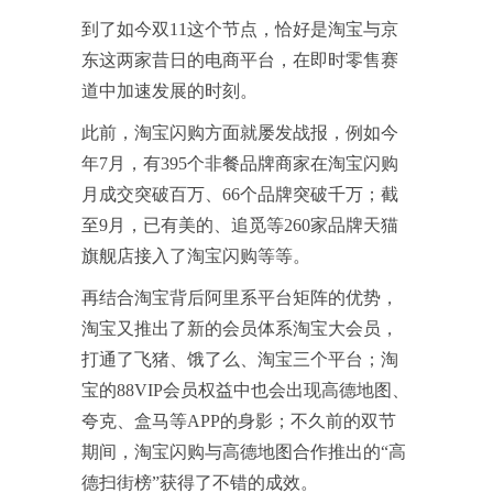
到了如今双11这个节点，恰好是淘宝与京
东这两家昔日的电商平台，在即时零售赛
道中加速发展的时刻。
此前，淘宝闪购方面就屡发战报，例如今
年7月，有395个非餐品牌商家在淘宝闪购
月成交突破百万、66个品牌突破千万；截
至9月，已有美的、追觅等260家品牌天猫
旗舰店接入了淘宝闪购等等。
再结合淘宝背后阿里系平台矩阵的优势，
淘宝又推出了新的会员体系淘宝大会员，
打通了飞猪、饿了么、淘宝三个平台；淘
宝的88VIP会员权益中也会出现高德地图、
夸克、盒马等APP的身影；不久前的双节
期间，淘宝闪购与高德地图合作推出的“高
德扫街榜”获得了不错的成效。