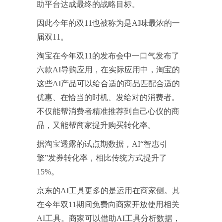
助平台达成最终的战略目标。
因此今年的双11也被称为是AI味最浓的一
届双11。
淘宝在今年双11的发布会中一口气发布了
六款AI导购应用，在实际应用中，淘宝的
这些AI产品可以给合适的商品匹配合适的
优惠、在恰当的时机、发给对的消费者。
不仅能帮消费者精准推荐到自己心仪的商
品，又能帮商家提升购买转化率。
据淘宝透露的试点期数据，AI“智惠引
擎”发券转化率，相比传统方式提升了
15%。
京东的AI工具更多的是运用在商家侧。其
在今年双11期间免费向商家开放使用相关
AI工具。商家可以借助AI工具分析数据，