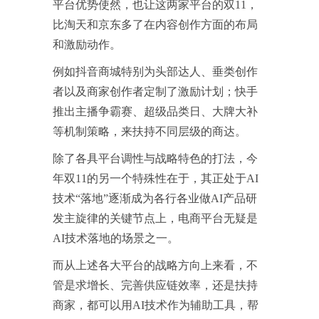
平台优势使然，也让这两家平台的双11，
比淘天和京东多了在内容创作方面的布局
和激励动作。
例如抖音商城特别为头部达人、垂类创作
者以及商家创作者定制了激励计划；快手
推出主播争霸赛、超级品类日、大牌大补
等机制策略，来扶持不同层级的商达。
除了各具平台调性与战略特色的打法，今
年双11的另一个特殊性在于，其正处于AI
技术“落地”逐渐成为各行各业做AI产品研
发主旋律的关键节点上，电商平台无疑是
AI技术落地的场景之一。
而从上述各大平台的战略方向上来看，不
管是求增长、完善供应链效率，还是扶持
商家，都可以用AI技术作为辅助工具，帮