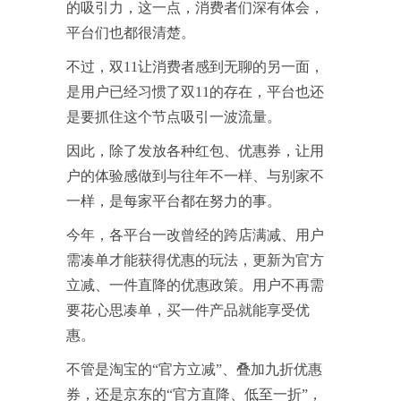
的吸引力，这一点，消费者们深有体会，
平台们也都很清楚。
不过，双11让消费者感到无聊的另一面，
是用户已经习惯了双11的存在，平台也还
是要抓住这个节点吸引一波流量。
因此，除了发放各种红包、优惠券，让用
户的体验感做到与往年不一样、与别家不
一样，是每家平台都在努力的事。
今年，各平台一改曾经的跨店满减、用户
需凑单才能获得优惠的玩法，更新为官方
立减、一件直降的优惠政策。用户不再需
要花心思凑单，买一件产品就能享受优
惠。
不管是淘宝的“官方立减”、叠加九折优惠
券，还是京东的“官方直降、低至一折”，