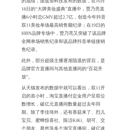
的成绩，据遥望科技发布的数据，在10月
16日的“大牌美妆盛典”直播中，贾乃亮直
播6小时总GMV超过2.7亿，创造今年抖音
双11美妆单场最高销售额纪录；在19日的
HBN品牌专场中，贾乃亮又突破了该品牌
全网单场销售纪录和该品牌抖音单链接销
售纪录。
此外，部分超级主播逐渐隐退的背后，是
品牌官方直播间与其他直播间的“百花齐
放”。
从天猫发布的数据中就可以看出，双11开
启的首小时，淘宝直播付定金用户呈双位
数增长，破亿元直播间数量超过去年同
期。除了李佳琦外，还有香菇来了、烈儿
宝贝、蜜蜂惊喜社、陈洁KiKi、胡可、交
个朋友、晁然等多个淘宝直播间，破亿速