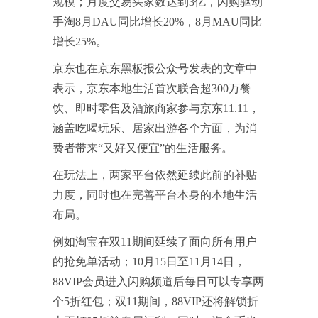
规模；月度交易买家数达到3亿，闪购驱动
手淘8月DAU同比增长20%，8月MAU同比
增长25%。
京东也在京东黑板报公众号发表的文章中
表示，京东本地生活首次联合超300万餐
饮、即时零售及酒旅商家参与京东11.11，
涵盖吃喝玩乐、居家出游各个方面，为消
费者带来“又好又便宜”的生活服务。
在玩法上，两家平台依然延续此前的补贴
力度，同时也在完善平台本身的本地生活
布局。
例如淘宝在双11期间延续了面向所有用户
的抢免单活动；10月15日至11月14日，
88VIP会员进入闪购频道后每日可以专享两
个5折红包；双11期间，88VIP还将解锁折