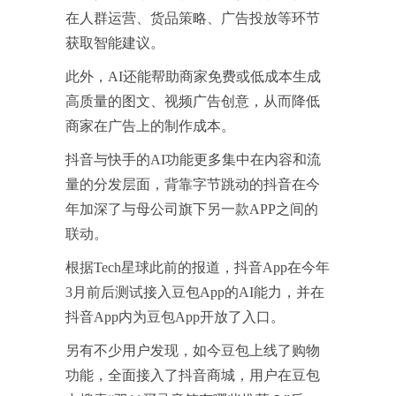
在人群运营、货品策略、广告投放等环节
获取智能建议。
此外，AI还能帮助商家免费或低成本生成
高质量的图文、视频广告创意，从而降低
商家在广告上的制作成本。
抖音与快手的AI功能更多集中在内容和流
量的分发层面，背靠字节跳动的抖音在今
年加深了与母公司旗下另一款APP之间的
联动。
根据Tech星球此前的报道，抖音App在今年
3月前后测试接入豆包App的AI能力，并在
抖音App内为豆包App开放了入口。
另有不少用户发现，如今豆包上线了购物
功能，全面接入了抖音商城，用户在豆包