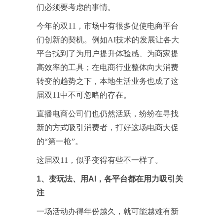
们必须要考虑的事情。
今年的双11，市场中有很多促使电商平台
们创新的契机。例如AI技术的发展让各大
平台找到了为用户提升体验感、为商家提
高效率的工具；在电商行业整体向大消费
转变的趋势之下，本地生活业务也成了这
届双11中不可忽略的存在。
直播电商公司们也仍然活跃，纷纷在寻找
新的方式吸引消费者，打好这场电商大促
的“第一枪”。
这届双11，似乎变得有些不一样了。
1、变玩法、用AI，各平台都在用力吸引关
注
一场活动办得年份越久，就可能越难有新