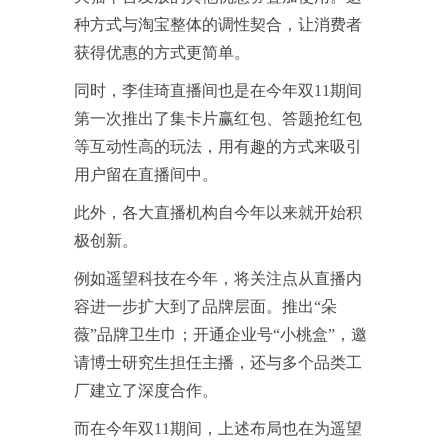
种方式与淘宝整体的调性契合，让消费者
获得优惠的方式更简单。
同时，李佳琦直播间也是在今年双11期间
第一次推出了集卡片赢红包、答题抢红包
等互动性高的玩法，用有趣的方式来吸引
用户留在直播间中。
此外，各大直播机构自今年以来就开始积
极创新。
例如遥望科技在今年，将关注点从直播内
容进一步扩大到了品牌层面。推出“朵
薇”品牌卫生巾；开通企业号“小桃盒”，邀
请博士研究生担任主播，还与多个品类工
厂建立了深度合作。
而在今年双11期间，上述布局也在为遥望