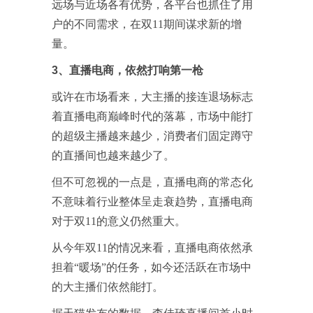
远场与近场各有优势，各平台也抓住了用
户的不同需求，在双11期间谋求新的增
量。
3、直播电商，依然打响第一枪
或许在市场看来，大主播的接连退场标志
着直播电商巅峰时代的落幕，市场中能打
的超级主播越来越少，消费者们固定蹲守
的直播间也越来越少了。
但不可忽视的一点是，直播电商的常态化
不意味着行业整体呈走衰趋势，直播电商
对于双11的意义仍然重大。
从今年双11的情况来看，直播电商依然承
担着“暖场”的任务，如今还活跃在市场中
的大主播们依然能打。