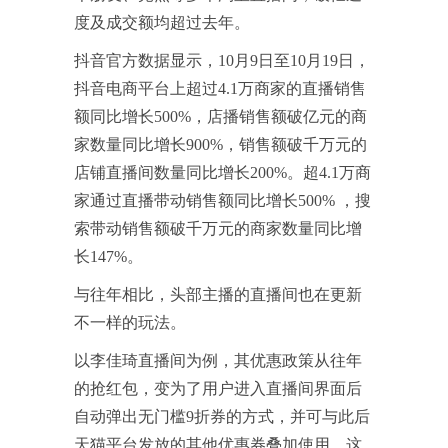
度及成交额均超过去年。
抖音官方数据显示，10月9日至10月19日，
抖音电商平台上超过4.1万商家的直播销售
额同比增长500%，店播销售额破亿元的商
家数量同比增长900%，销售额破千万元的
店铺直播间数量同比增长200%。超4.1万商
家通过直播带动销售额同比增长500% ，搜
索带动销售额破千万元的商家数量同比增
长147%。
与往年相比，头部主播的直播间也在更新
不一样的玩法。
以李佳琦直播间为例，其优惠政策从往年
的抢红包，变为了用户进入直播间界面后
自动弹出无门槛9折券的方式，并可与此后
天猫平台发放的其他优惠券叠加使用。这