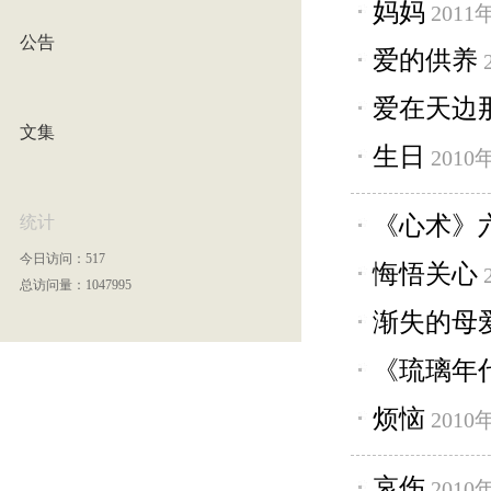
妈妈
2011
公告
爱的供养
爱在天边
文集
生日
2010
《心术》
统计
今日访问：517
悔悟关心
总访问量：1047995
渐失的母
《琉璃年
烦恼
2010
哀伤
2010