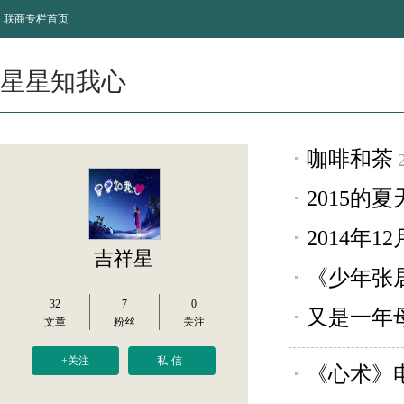
联商专栏首页
星星知我心
咖啡和茶
2015的夏
2014年1
吉祥星
《少年张
32
7
0
又是一年
文章
粉丝
关注
+关注
私信
《心术》