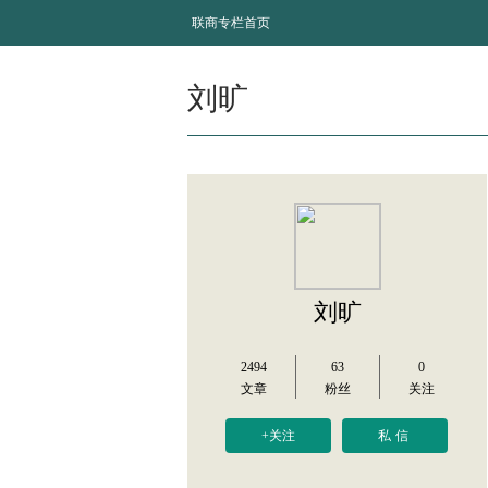
联商专栏首页
刘旷
刘旷
2494
63
0
文章
粉丝
关注
+关注
私信