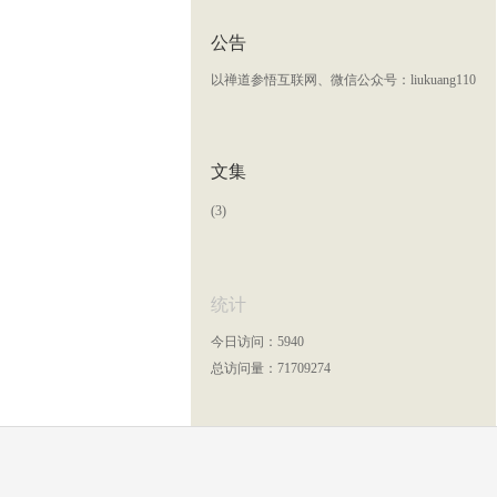
公告
以禅道参悟互联网、微信公众号：liukuang110
文集
(3)
统计
今日访问：5940
总访问量：71709274