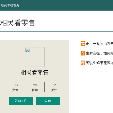
联商专栏首页
相民看零售
走，一起到山东
生鲜实操：如何
图说生鲜果蔬区
相民看零售
173
293
32
文章
粉丝
关注
取消关注
私信