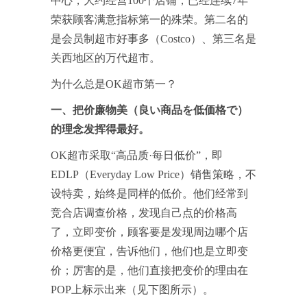
中心，大约经营100个店铺，已经连续7年
荣获顾客满意指标第一的殊荣。第二名的
是会员制超市好事多（Costco）、第三名是
关西地区的万代超市。
为什么总是OK超市第一？
一、把价廉物美（良い商品を低価格で）
的理念发挥得最好。
OK超市采取“高品质·每日低价”，即
EDLP（Everyday Low Price）销售策略，不
设特卖，始终是同样的低价。他们经常到
竞合店调查价格，发现自己点的价格高
了，立即变价，顾客要是发现周边哪个店
价格更便宜，告诉他们，他们也是立即变
价；厉害的是，他们直接把变价的理由在
POP上标示出来（见下图所示）。