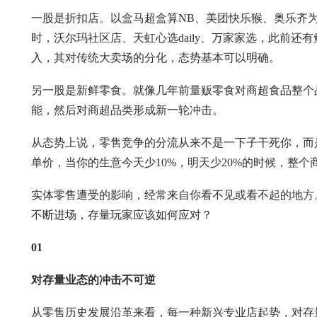
一股是折扣店。以盒马超盒算NB、美团快乐猴、奥乐齐
时，沃尔玛社区店、天虹心选daily、万家家选，此前还
入，其对传统大卖场的分化，态势基本可以明确。
另一股是新鲜零食。就像几年前量贩零食对商超食品整个
能，然后对商超品类形成新一轮冲击。
从态势上说，零售竞争的分流从来不是一下子干死你，而
单价，当你的生意今天少10%，明天少20%的时候，整
实体零售遭受的影响，经常来自你看不见或看不起的地方
不断进场，存量玩家应该如何应对？
01
对存量业态的冲击不可逆
从零售历史发展沿革来看，每一种新兴专业店起势，对存