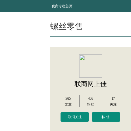
联商专栏首页
螺丝零售
联商网上佳
365
409
17
文章
粉丝
关注
取消关注
私信