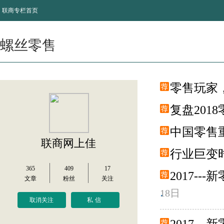
联商专栏首页
螺丝零售
零售玩家
复盘201
中国零售
联商网上佳
行业巨变
365
409
17
2017-
文章
粉丝
关注
18日
取消关注
私信