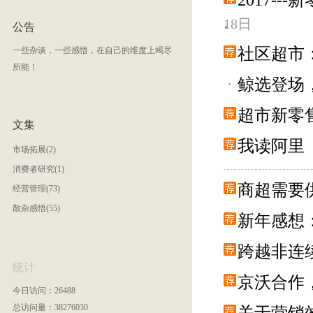
2017-
18日
公告
社区超市
一些杂谈，一些感悟，在自己的维度上竭尽
所能！
鲸选登场
超市新零
文集
我读阿里
市场拓展(2)
消费者研究(1)
商超需要
经营管理(73)
散杂感悟(55)
新年感想
跨越非连
统计
京沃合作
今日访问：26488
总访问量：38276030