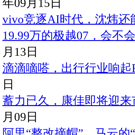
年09月15日
vivo竞逐AI时代，‌沈炜
19.99万的极越07，会
月13日
滴滴嘀嗒，出行行业响起Rob
日
蓄力已久，康佳即将迎来
月09日
阿里“整改摘帽”，马云的