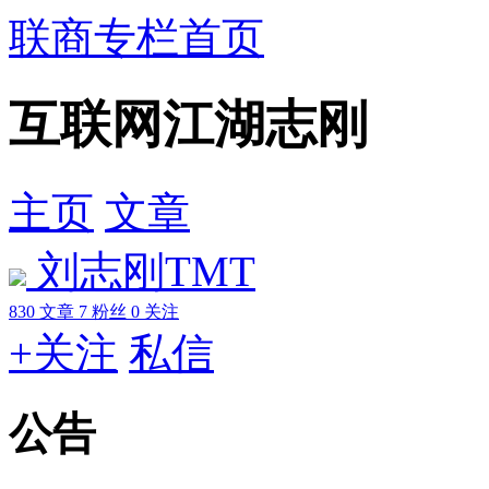
联商专栏首页
互联网江湖志刚
主页
文章
刘志刚TMT
830
文章
7
粉丝
0
关注
+关注
私信
公告