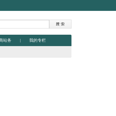
商站务
|
我的专栏