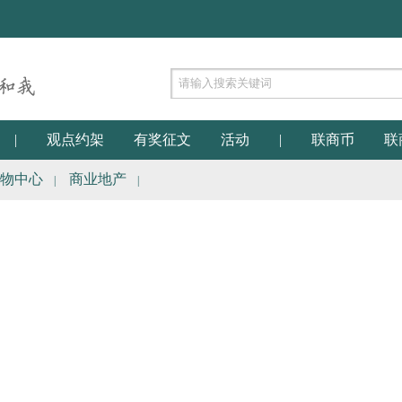
|
观点约架
有奖征文
活动
|
联商币
联
物中心
商业地产
|
|