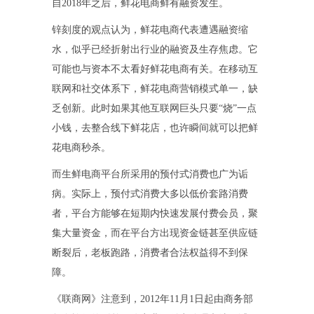
自2018年之后，鲜花电商鲜有融资发生。
锌刻度的观点认为，鲜花电商代表遭遇融资缩
水，似乎已经折射出行业的融资及生存焦虑。它
可能也与资本不太看好鲜花电商有关。在移动互
联网和社交体系下，鲜花电商营销模式单一，缺
乏创新。此时如果其他互联网巨头只要“烧”一点
小钱，去整合线下鲜花店，也许瞬间就可以把鲜
花电商秒杀。
而生鲜电商平台所采用的预付式消费也广为诟
病。实际上，预付式消费大多以低价套路消费
者，平台方能够在短期内快速发展付费会员，聚
集大量资金，而在平台方出现资金链甚至供应链
断裂后，老板跑路，消费者合法权益得不到保
障。
《联商网》注意到，2012年11月1日起由商务部