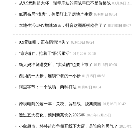
从9.9元到超大杯，瑞幸库迪的商战早已不是价格战
03月26日 21:
低调布局“找房”，美团盯上了房地产生意
03月04日 08:54
本地生活GMV增速59％，抖音这颗新棋稳住了？
03月03日 09:07
9.9元咖啡，正在悄悄消失？
02月10日 09:24
“京东们”，抢着干“脏活累活”
01月20日 09:16
钱大妈冲刺港交所，“卖菜的”也要上市了
01月16日 09:00
西贝的一大步，连锁中餐的一小步
01月15日 08:58
阿里字节：一个战场，两种打法
01月07日 09:34
跨境电商的这一年：关税、贸易战、驶离美国
01月06日 09:42
透过五大变化，预判新茶饮的2026年
2025年12月26日
小象超市、朴朴超市争相开线下大店，是谁给的勇气？
2025年