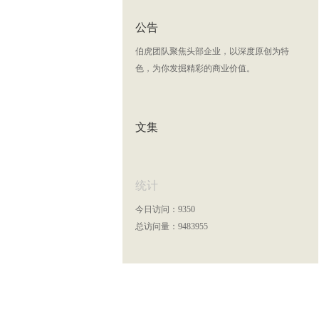
公告
伯虎团队聚焦头部企业，以深度原创为特
色，为你发掘精彩的商业价值。
文集
统计
今日访问：9350
总访问量：9483955