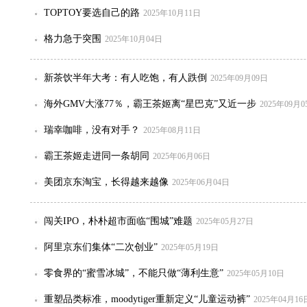
TOPTOY要选自己的路
2025年10月11日
格力急于突围
2025年10月04日
新茶饮半年大考：有人吃饱，有人跌倒
2025年09月09日
海外GMV大涨77％，霸王茶姬离“星巴克”又近一步
2025年09月0
瑞幸咖啡，没有对手？
2025年08月11日
霸王茶姬走进同一条胡同
2025年06月06日
美团京东淘宝，长得越来越像
2025年06月04日
闯关IPO，朴朴超市面临“围城”难题
2025年05月27日
阿里京东们集体“二次创业”
2025年05月19日
零食界的“蜜雪冰城”，不能只做“薄利生意”
2025年05月10日
重塑品类标准，moodytiger重新定义“儿童运动裤”
2025年04月16