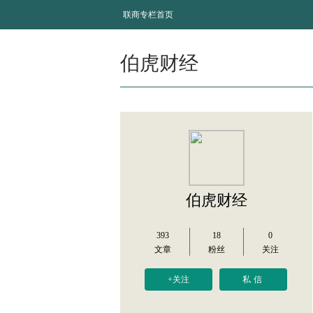
联商专栏首页
伯虎财经
伯虎财经
393
18
0
文章
粉丝
关注
+关注
私信