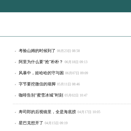
考验山姆的时候到了
06月23日 08:58
阿里为什么要“抢”朴朴？
06月18日 09:13
风暴中，娃哈哈的守与困
06月07日 09:09
字节要挖微信的墙脚
05月11日 08:46
咖啡告别“蜜雪冰城”时刻
05月02日 10:47
寿司郎的后视镜里，全是海底捞
04月17日 10:05
星巴克想开了
04月15日 09:19