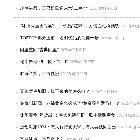
冲刺港股，三只松鼠迎来“第二春”？
2025年04月08日
“冰火两重天”的统一：饮品“狂奔”，方便面难掩颓势
2025年03
TOPTOY拆分上市：名创优品的关键一步
2025年03月11日
阿里重回“古典阿里”
2025年03月02日
瑞幸告别9.9，攻下“12.9”
2025年02月27日
雅诗兰黛，不再傲慢
2025年02月20日
喜茶暂停加盟，接下来的仗怎么打？
2025年02月14日
金价创新高，老铺黄金怎么成了“黄金界的爱马仕”？
2025年02
休闲零食“年货战”：卷大包装与IP，联手量贩零食
2025年02月0
运动鞋服2024：有人转行卖大米，有人要找回自己
2025年01月2
蜜雪冰城，不务正业？
2025年01月18日