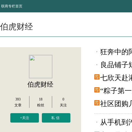
联商专栏首页
伯虎财经
狂奔中的
良品铺子
七欣天赴
伯虎财经
“粽子第
393
18
0
社区团购
文章
粉丝
关注
+关注
私信
从手机到