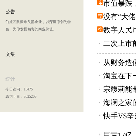
市值暴跌
公告
没有“大
伯虎团队聚焦头部企业，以深度原创为特
数字人民
色，为你发掘精彩的商业价值。
二次上市
文集
从财务造
淘宝在下
统计
宗馥莉能
今日访问：13475
总访问量：9525269
海澜之家
快手VS
巨亏17