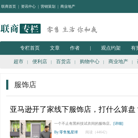
联商首页
|
资讯中心
|
营销策划
|
商业地产
专栏首页
文章
作者
|
观点约架
有
超市
便利店
百货店
购物中心
商业地产
|
|
|
|
|
服饰店
亚马逊开了家线下服饰店，打什么算盘
一个不止有黑科技试衣间的服饰店。
[详细]
By:零售氪星球
阅读（44642）