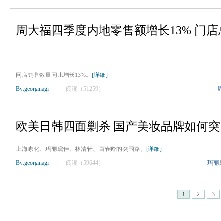
周大福四季度内地零售额增长13% 门店总数
同店销售数量同比增长13%。
[详细]
By:georginagi
阅读（51259）
欧美日韩四面剿杀 国产美妆品牌如何
上海家化、玛丽黛佳、林清轩、百雀羚的突围路。
[详细]
By:georginagi
阅读（59644）
玛丽
1
2
3