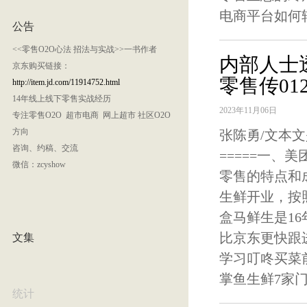
电商平台如何
公告
<<零售O2O心法 招法与实战>>一书作者
内部人士
京东购买链接：
零售传01
http://item.jd.com/11914752.html
14年线上线下零售实战经历
2023年11月06日
专注零售O2O 超市电商 网上超市 社区O2O
方向
张陈勇/文本文
咨询、约稿、交流
=====一
微信：zcyshow
零售的特点和
生鲜开业，按
盒马鲜生是16
比京东更快跟
文集
学习叮咚买菜
掌鱼生鲜7家门
统计