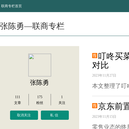
联商专栏首页
张陈勇—联商专栏
叮咚买
对比
2023年11月27日
张陈勇
本文整理了叮
111
175
1
文章
粉丝
关注
京东前置
取消关注
私信
2023年11月15日
零售业态的终