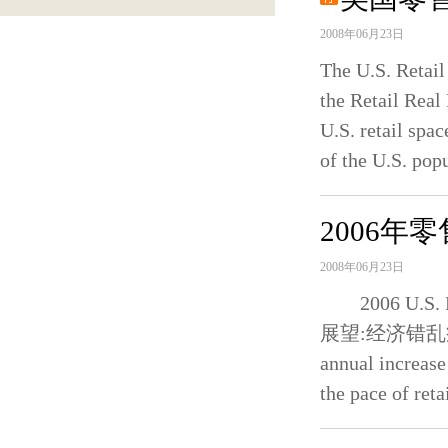
2008年06月23日
The U.S. Ret
the Retail R
U.S. retail spa
of the U.S. pop
2006年
2008年06月23日
2006 U.S. R
展望:经济错乱症 Tim
annual increase
the pace of reta