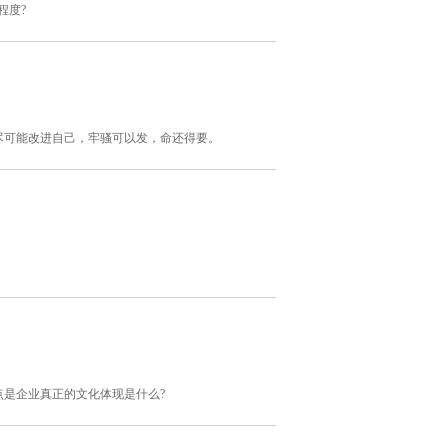
程度?
尽可能改进自己，牢骚可以发，命还得要。
是企业真正的文化体现是什么?