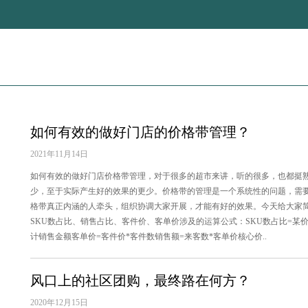
如何有效的做好门店的价格带管理？
2021年11月14日
如何有效的做好门店价格带管理，对于很多的超市来讲，听的很多，也都挺
少，至于实际产生好的效果的更少。价格带的管理是一个系统性的问题，需
格带真正内涵的人牵头，组织协调大家开展，才能有好的效果。今天给大家
SKU数占比、销售占比、客件价、客单价涉及的运算公式：SKU数占比=某价
计销售金额客单价=客件价*客件数销售额=来客数*客单价核心价..
风口上的社区团购，最终路在何方？
2020年12月15日