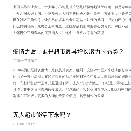
中国的零售业走过二十多年，不论是规模还是结构都趋近于稳定，但是今年
一夜之间火遍全国。不论规模巨大的零售巨头还是小微型地方企业，不论是
抓住社区团购业务，让自己的资本或者公司站上时代的风口，成为自己心中
什么样的结果，最终会走向哪里，这些都是我们需要静心思考的。中国不是
大佬携带巨额资本的疯狂涌入，让这个业务板块原有的环境..
疫情之后，谁是超市最具增长潜力的品类？
2020年07月30日
2020年的新冠肺炎疫情，来的及其突然、猛烈，疫情对中国未来经济的影
经历了一波小高潮，在经过短暂的商品短缺和物流中断后，随着疫情的缓解和复工
始，商超销售趋于正常并且逐渐下降，进入6月趋势更进一步明显，即将过去
习惯，其中饮食习惯的改变最大。尼尔森的一项数据调查显示，86%的中国
选择在家吃饭，更多的人倾向于安全便捷、易于制作的餐桌..
无人超市能活下来吗？
2017年07月12日