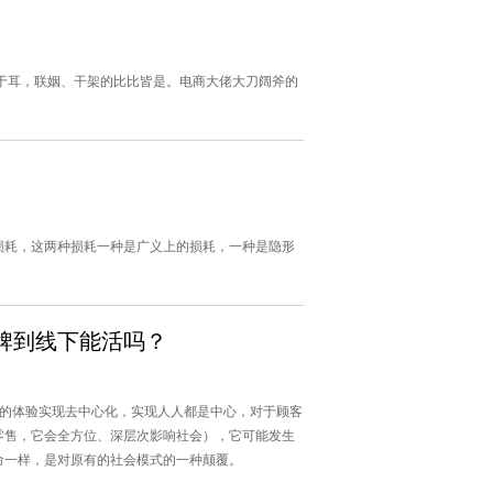
于耳，联姻、干架的比比皆是。电商大佬大刀阔斧的
损耗，这两种损耗一种是广义上的损耗，一种是隐形
牌到线下能活吗？
多的体验实现去中心化，实现人人都是中心，对于顾客
零售，它会全方位、深层次影响社会），它可能发生
命一样，是对原有的社会模式的一种颠覆。