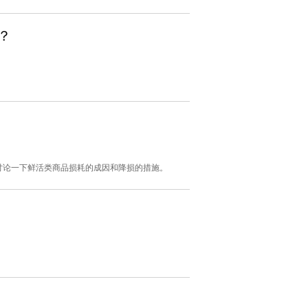
？
讨论一下鲜活类商品损耗的成因和降损的措施。