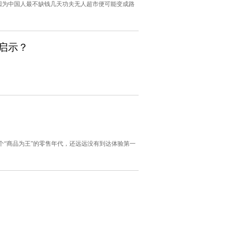
因为中国人最不缺钱几天功夫无人超市便可能变成路
启示？
个“商品为王”的零售年代，还远远没有到达体验第一