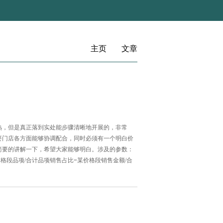
主页
文章
熟，但是真正落到实处能步骤清晰地开展的，非常
要门店各方面能够协调配合，同时必须有一个明白价
简要的讲解一下，希望大家能够明白。涉及的参数：
格段品项/合计品项销售占比=某价格段销售金额/合