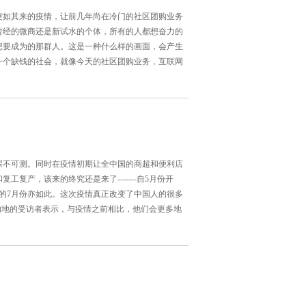
突如其来的疫情，让前几年尚在冷门的社区团购业务
曾经的微商还是新试水的个体，所有的人都想奋力的
想要成为的那群人。这是一种什么样的画面，会产生
一个缺钱的社会，就像今天的社区团购业务，互联网
响深不可测。同时在疫情初期让全中国的商超和便利店
复产，该来的终究还是来了-------自5月份开
的7月份亦如此。这次疫情真正改变了中国人的很多
内地的受访者表示，与疫情之前相比，他们会更多地